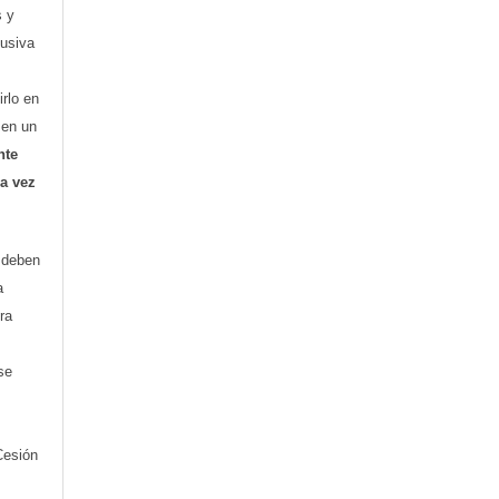
s y
lusiva
irlo en
o en un
nte
ra vez
) deben
a
ra
se
Cesión