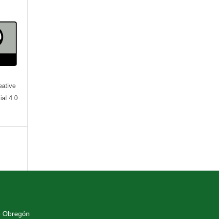
eative
al 4.0
o Obregón