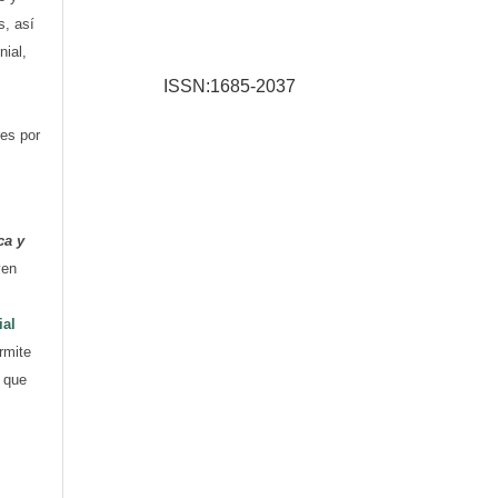
s, así
nial,
ISSN:1685-2037
res por
ca y
yen
ial
rmite
e que