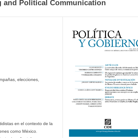
g and Political Communication
ampañas, elecciones,
tidistas en el contexto de la
venes como México.