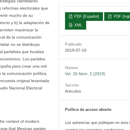
ategias clientelares
 reformas electorales que
vertir mucho de su
PDF (Español)
PDF (Ingl
irecto y b) la adaptación de
XML
permiten maximizar la
gral de la comunicación
Publicado
ntelar no se distribuye
2019-07-10
l partidista que focaliza
oeconómico. Los partidos
mpaña para crear una red
Número
e la comunicación política.
Vol. 26 Núm. 2 (2019)
encuesta original levantada
Sección
tudio Nacional Electoral
Artículos
Política de acceso abierto
 the context of modern
Los autores/as que publiquen en esta 
gue that Mexican parties
aceptan las siguientes condiciones: