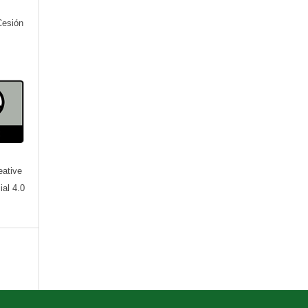
Cesión
eative
al 4.0