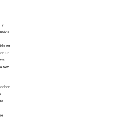
s y
lusiva
irlo en
o en un
nte
ra vez
) deben
a
ra
se