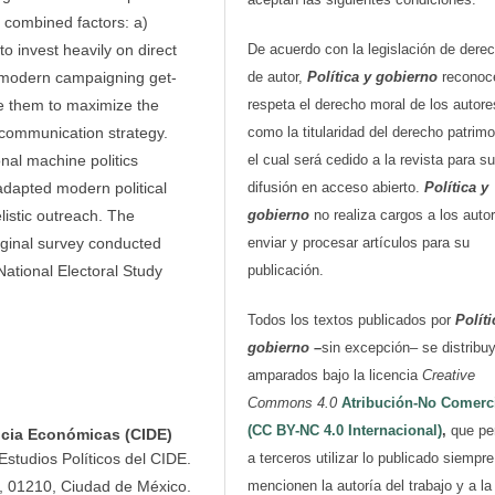
o combined factors: a)
De acuerdo con la legislación de dere
to invest heavily on direct
de autor,
Política y gobierno
reconoc
f modern campaigning get-
respeta el derecho moral de los autore
le them to maximize the
como la titularidad del derecho patrimo
cal communication strategy.
el cual será cedido a la revista para su
ional machine politics
difusión en acceso abierto.
Política y
 adapted modern political
gobierno
no realiza cargos a los auto
listic outreach. The
enviar y procesar artículos para su
riginal survey conducted
publicación.
National Electoral Study
Todos los textos publicados por
Políti
gobierno
–
sin excepción– se distribu
amparados bajo la licencia
Creative
Commons 4.0
Atribución-No Comerc
(CC BY-NC 4.0 Internacional)
,
que pe
ncia Económicas (CIDE)
a terceros utilizar lo publicado siempr
 Estudios Políticos del CIDE.
mencionen la autoría del trabajo y a la
 01210, Ciudad de México.