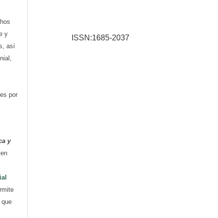
chos
e y
ISSN:1685-2037
s, así
nial,
res por
ca y
yen
ial
rmite
e que