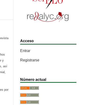
revista
Acceso
Entrar
chos
Registrarse
e y
s, así
nial,
Número actual
res por