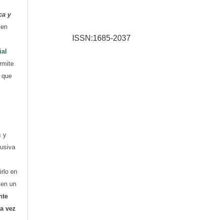
ca y
yen
ISSN:1685-2037
ial
rmite
e que
s y
lusiva
irlo en
o en un
nte
ra vez