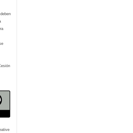
) deben
a
ra
se
Cesión
eative