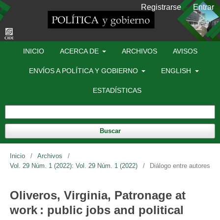
Registrarse
Entrar
INICIO
ACERCA DE
ARCHIVOS
AVISOS
ENVÍOS A POLÍTICA Y GOBIERNO
ENGLISH
ESTADÍSTICAS
Buscar
Inicio
/
Archivos
/
Vol. 29 Núm. 1 (2022): Vol. 29 Núm. 1 (2022)
/
Diálogo entre autores
Oliveros, Virginia, Patronage at
work : public jobs and political