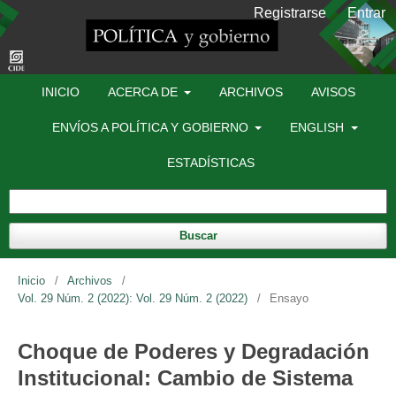
Registrarse
Entrar
INICIO
ACERCA DE
ARCHIVOS
AVISOS
ENVÍOS A POLÍTICA Y GOBIERNO
ENGLISH
ESTADÍSTICAS
Buscar
Inicio
/
Archivos
/
Vol. 29 Núm. 2 (2022): Vol. 29 Núm. 2 (2022)
/
Ensayo
Choque de Poderes y Degradación
Institucional: Cambio de Sistema