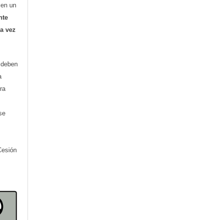
o en un
nte
ra vez
) deben
a
ra
se
Cesión