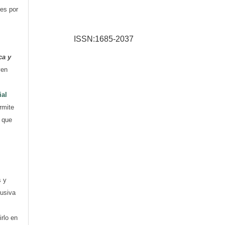
res por
ISSN:1685-2037
ca y
yen
ial
rmite
e que
s y
lusiva
irlo en