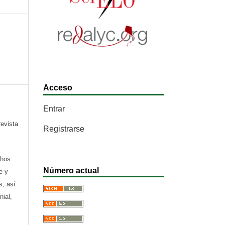
Acceso
Entrar
revista
Registrarse
chos
Número actual
e y
s, así
nial,