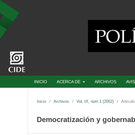
INICIO
ACERCA DE
ARCHIVOS
AVI
Inicio
/
Archivos
/
Vol. IX, núm 1 (2002)
/
Artícul
Democratización y gobernabi