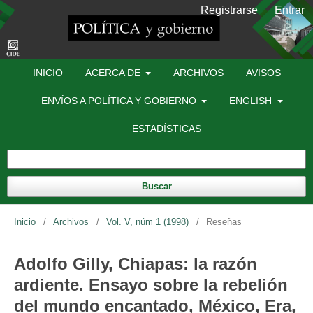
Registrarse
Entrar
INICIO
ACERCA DE
ARCHIVOS
AVISOS
ENVÍOS A POLÍTICA Y GOBIERNO
ENGLISH
ESTADÍSTICAS
Buscar
Inicio
/
Archivos
/
Vol. V, núm 1 (1998)
/
Reseñas
Adolfo Gilly, Chiapas: la razón
ardiente. Ensayo sobre la rebelión
del mundo encantado, México, Era,