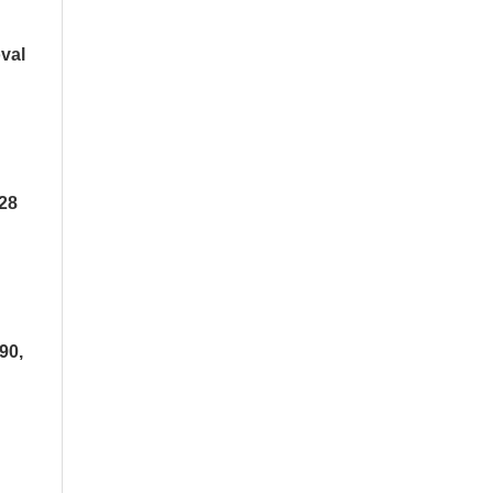
oval
228
90,