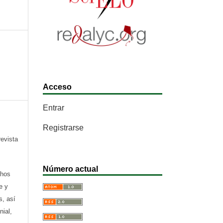
Acceso
Entrar
Registrarse
revista
Número actual
chos
e y
s, así
nial,