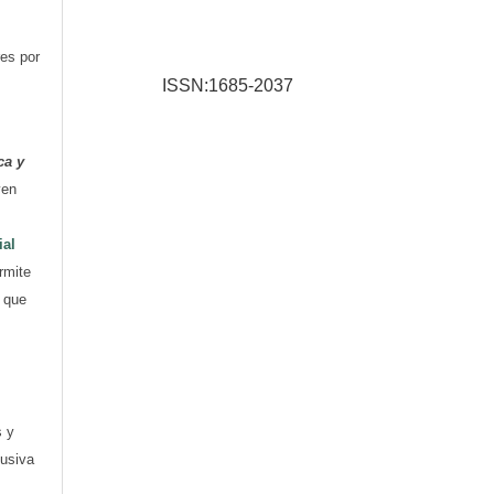
res por
ISSN:1685-2037
ca y
yen
ial
rmite
e que
s y
lusiva