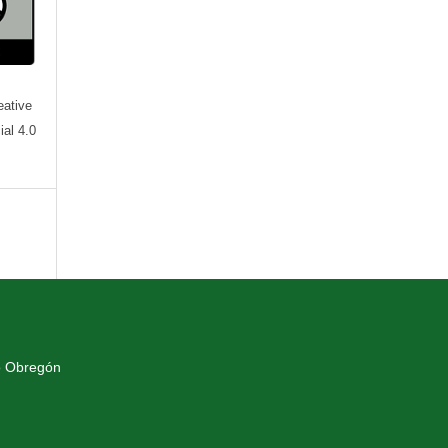
eative
al 4.0
o Obregón