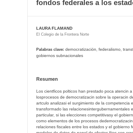
fondos federales a los esta
LAURA FLAMAND
El Colegio de la Frontera Norte
democratización, federalismo, transf
Palabras clave:
gobiernos subnacionales
Resumen
Los cientficos polticos han prestado poca atencin 
losprocesos de democratizacin sobre la operacin de
artculo analizasi el surgimiento de la competencia e
transformado las relacionesintergubernamentales e
particular, si las elecciones competitivasy el gobier
como elementos de los procesos dedemocratizacin
relaciones fiscales entre los estados y el gobierno 
modelos de datos de panel de efectos fijos con err