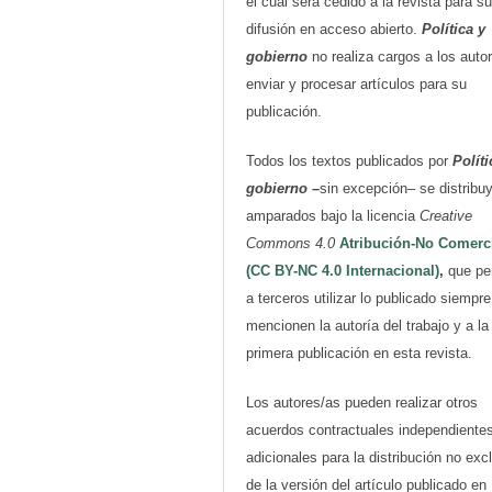
el cual será cedido a la revista para su
difusión en acceso abierto.
Política y
gobierno
no realiza cargos a los auto
enviar y procesar artículos para su
publicación.
Todos los textos publicados por
Políti
gobierno
–
sin excepción– se distribu
amparados bajo la licencia
Creative
Commons 4.0
Atribución-No Comerc
(CC BY-NC 4.0 Internacional)
,
que pe
a terceros utilizar lo publicado siempr
mencionen la autoría del trabajo y a la
primera publicación en esta revista.
Los autores/as pueden realizar otros
acuerdos contractuales independiente
adicionales para la distribución no exc
de la versión del artículo publicado en