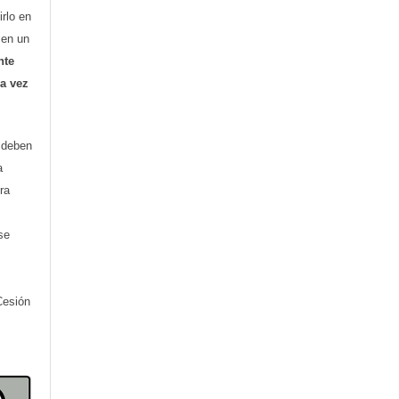
irlo en
o en un
nte
ra vez
) deben
a
ra
se
Cesión