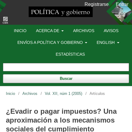
Registrarse
Entrar
INICIO
ACERCA DE
ARCHIVOS
AVISOS
ENVÍOS A POLÍTICA Y GOBIERNO
ENGLISH
ESTADÍSTICAS
Buscar
Inicio
/
Archivos
/
Vol. XII, núm 1 (2005)
/
Artículos
¿Evadir o pagar impuestos? Una
aproximación a los mecanismos
sociales del cumplimiento