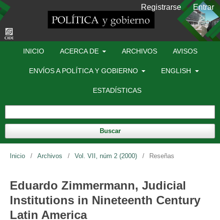
Registrarse
Entrar
INICIO
ACERCA DE
ARCHIVOS
AVISOS
ENVÍOS A POLÍTICA Y GOBIERNO
ENGLISH
ESTADÍSTICAS
Buscar
Inicio
/
Archivos
/
Vol. VII, núm 2 (2000)
/
Reseñas
Eduardo Zimmermann, Judicial
Institutions in Nineteenth Century
Latin America