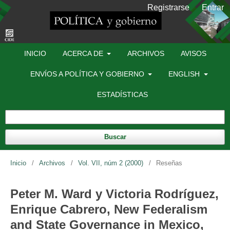
Registrarse
Entrar
INICIO
ACERCA DE
ARCHIVOS
AVISOS
ENVÍOS A POLÍTICA Y GOBIERNO
ENGLISH
ESTADÍSTICAS
Buscar
Inicio
/
Archivos
/
Vol. VII, núm 2 (2000)
/
Reseñas
Peter M. Ward y Victoria Rodríguez,
Enrique Cabrero, New Federalism
and State Governance in Mexico,