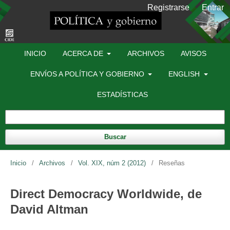
Registrarse
Entrar
INICIO
ACERCA DE
ARCHIVOS
AVISOS
ENVÍOS A POLÍTICA Y GOBIERNO
ENGLISH
ESTADÍSTICAS
Buscar
Inicio
/
Archivos
/
Vol. XIX, núm 2 (2012)
/
Reseñas
Direct Democracy Worldwide, de
David Altman