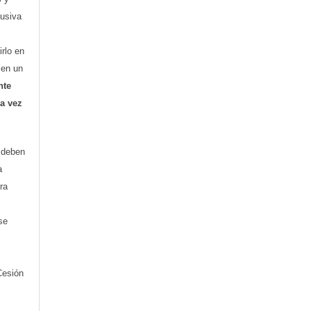
lusiva
irlo en
o en un
nte
ra vez
) deben
a
ra
se
Cesión