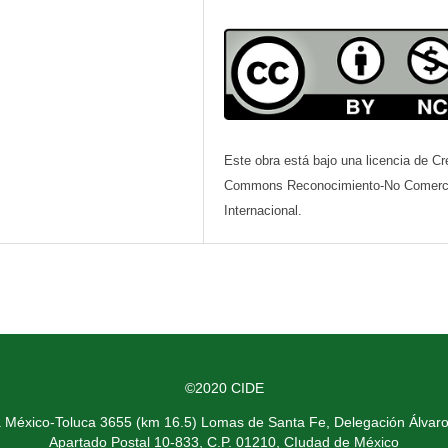
Este obra está bajo una licencia de Cr
Commons Reconocimiento-No Comerci
Internacional.
©2020 CIDE
a México-Toluca 3655 (km 16.5) Lomas de Santa Fe, Delegación Álvar
Apartado Postal 10-833, C.P. 01210, CIudad de México