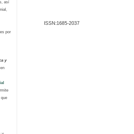
s, así
nial,
ISSN:1685-2037
res por
ca y
yen
ial
rmite
e que
s y