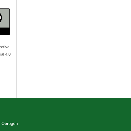
eative
al 4.0
o Obregón