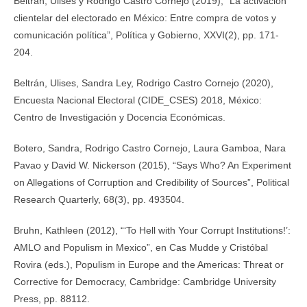
Beltrán, Ulises y Rodrigo Castro Cornejo (2019), “La activación
clientelar del electorado en México: Entre compra de votos y
comunicación política”, Política y Gobierno, XXVI(2), pp. 171­
204.
Beltrán, Ulises, Sandra Ley, Rodrigo Castro Cornejo (2020),
Encuesta Nacional Electoral (CIDE_CSES) 2018, México:
Centro de Investigación y Docencia Económicas.
Botero, Sandra, Rodrigo Castro Cornejo, Laura Gamboa, Nara
Pavao y David W. Nickerson (2015), “Says Who? An Experiment
on Allegations of Corruption and Credibility of Sources”, Political
Research Quarterly, 68(3), pp. 493­504.
Bruhn, Kathleen (2012), “‘To Hell with Your Corrupt Institutions!’:
AMLO and Populism in Mexico”, en Cas Mudde y Cristóbal
Rovira (eds.), Populism in Europe and the Americas: Threat or
Corrective for Democracy, Cambridge: Cambridge University
Press, pp. 88­112.