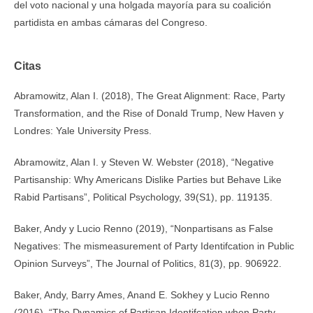
del voto nacional y una holgada mayoría para su coalición
partidista en ambas cámaras del Congreso.
Citas
Abramowitz, Alan I. (2018), The Great Alignment: Race, Party
Transformation, and the Rise of Donald Trump, New Haven y
Londres: Yale University Press.
Abramowitz, Alan I. y Steven W. Webster (2018), “Negative
Partisanship: Why Americans Dislike Parties but Behave Like
Rabid Partisans”, Political Psychology, 39(S1), pp. 119­135.
Baker, Andy y Lucio Renno (2019), “Nonpartisans as False
Negatives: The mismeasurement of Party Identifcation in Public
Opinion Surveys”, The Journal of Politics, 81(3), pp. 906­922.
Baker, Andy, Barry Ames, Anand E. Sokhey y Lucio Renno
(2016), “The Dynamics of Partisan Identifcation when Party