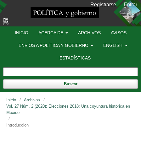
Registrarse
Entrar
INICIO
ACERCA DE
ARCHIVOS
AVISOS
ENVÍOS A POLÍTICA Y GOBIERNO
ENGLISH
ESTADÍSTICAS
Buscar
Inicio
/
Archivos
/
Vol. 27 Núm. 2 (2020): Elecciones 2018: Una coyuntura histórica en
México
/
Introduccion