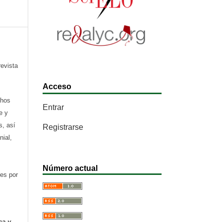
revista
Acceso
chos
Entrar
e y
s, así
Registrarse
nial,
Número actual
res por
ca y