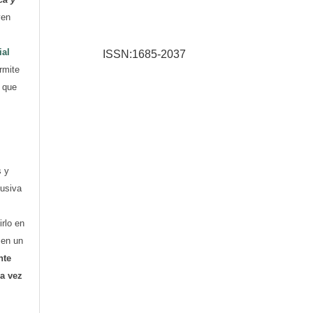
yen
ial
ISSN:1685-2037
rmite
e que
s y
lusiva
irlo en
o en un
nte
ra vez