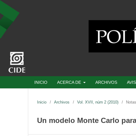
INICIO
ACERCA DE
ARCHIVOS
AVI
Inicio
/
Archivos
/
Vol. XVII, núm 2 (2010)
/
Notas
Un modelo Monte Carlo para