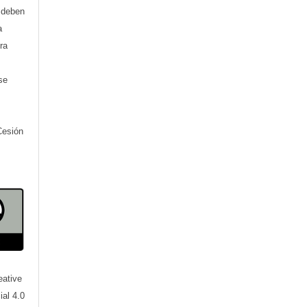
) deben
a
ra
se
Cesión
eative
al 4.0