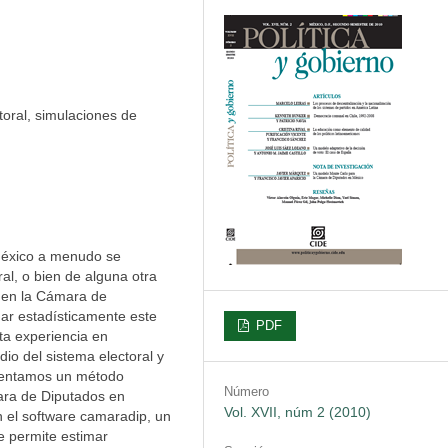
oral, simulaciones de
n México a menudo se
ral, o bien de alguna otra
s en la Cámara de
mar estadísticamente este
PDF
rta experiencia en
dio del sistema electoral y
sentamos un método
Número
mara de Diputados en
Vol. XVII, núm 2 (2010)
n el software camaradip, un
e permite estimar