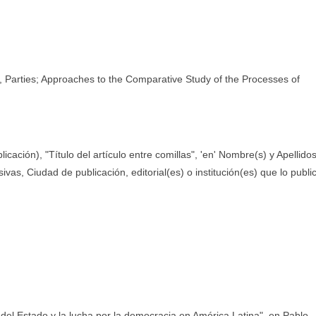
ns, Parties; Approaches to the Comparative Study of the Processes of
licación), "Título del artículo entre comillas", 'en' Nombre(s) y Apellido
sivas, Ciudad de publicación, editorial(es) o institución(es) que lo publi
del Estado y la lucha por la democracia en América Latina", en Pablo