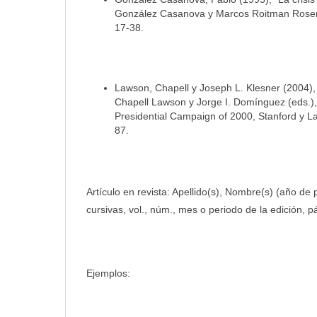
González Casanova y Marcos Roitman Rosen
17-38.
Lawson, Chapell y Joseph L. Klesner (2004), "
Chapell Lawson y Jorge I. Domínguez (eds.), 
Presidential Campaign of 2000, Stanford y La 
87.
Artículo en revista: Apellido(s), Nombre(s) (año de p
cursivas, vol., núm., mes o periodo de la edición, p
Ejemplos: