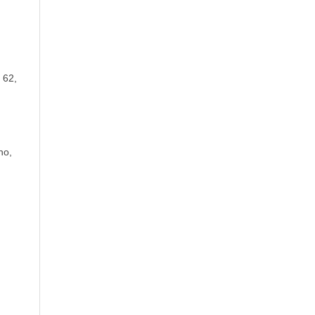
. 62,
no,