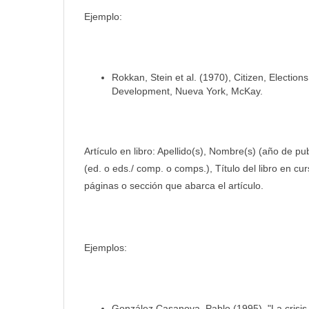
Ejemplo:
Rokkan, Stein et al. (1970), Citizen, Electio
Development, Nueva York, McKay.
Artículo en libro: Apellido(s), Nombre(s) (año de pub
(ed. o eds./ comp. o comps.), Título del libro en cur
páginas o sección que abarca el artículo.
Ejemplos:
González Casanova, Pablo (1995), "La crisis 