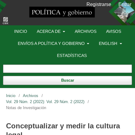
Registrarse
Entrar
INICIO
ACERCA DE
ARCHIVOS
AVISOS
ENVÍOS A POLÍTICA Y GOBIERNO
ENGLISH
ESTADÍSTICAS
Buscar
Inicio
/
Archivos
/
Vol. 29 Núm. 2 (2022): Vol. 29 Núm. 2 (2022)
/
Notas de Investigación
Conceptualizar y medir la cultura
legal.