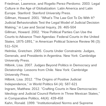
Friedman, Lawrence, and Rogelio Perez-Perdomo. 2003. Legal
Culture in the Age of Globalization: Latin America and Latin
Europe. Stanford: Stanford University Press.
Gillman, Howard. 2001. “What’s The Law Got To Do With It?
Judicial Behavioralists Test the Legal Model of Judicial Decision
Making,” in Law and Social Inquiry, 26: 465-504
Gillman, Howard. 2002. “How Political Parties Can Use the
Courts to Advance Their Agendas: Federal Courts in the United
States, 1875-1891,” in American Political Science Review 96 (3):
511–524.
Helmke, Gretchen. 2005. Courts Under Constraints: Judges,
Generals, and Presidents in Argentina. New York: Cambridge
University Press.
Hilbink, Lisa. 2007. Judges Beyond Politics in Democracy and
Dictatorship: Lessons from Chile. New York: Cambridge
University Press.
Hilbink, Lisa. 2012. “The Origins of Positive Judicial
Independence,” in World Politics 64 (4): 587-621
Ingram, Matthew. 2012. “Crafting Courts in New Democracies:
Ideology and Judicial Council Reform in Three Mexican States,”
in Comparative Politics, 44(4): 439-458
Kahn, Ronald. 1999. “Institutionalized Norms and Supreme