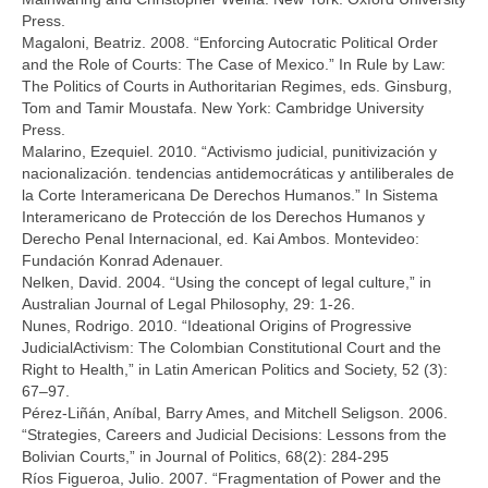
Press.
Magaloni, Beatriz. 2008. “Enforcing Autocratic Political Order
and the Role of Courts: The Case of Mexico.” In Rule by Law:
The Politics of Courts in Authoritarian Regimes, eds. Ginsburg,
Tom and Tamir Moustafa. New York: Cambridge University
Press.
Malarino, Ezequiel. 2010. “Activismo judicial, punitivización y
nacionalización. tendencias antidemocráticas y antiliberales de
la Corte Interamericana De Derechos Humanos.” In Sistema
Interamericano de Protección de los Derechos Humanos y
Derecho Penal Internacional, ed. Kai Ambos. Montevideo:
Fundación Konrad Adenauer.
Nelken, David. 2004. “Using the concept of legal culture,” in
Australian Journal of Legal Philosophy, 29: 1-26.
Nunes, Rodrigo. 2010. “Ideational Origins of Progressive
JudicialActivism: The Colombian Constitutional Court and the
Right to Health,” in Latin American Politics and Society, 52 (3):
67–97.
Pérez-Liñán, Aníbal, Barry Ames, and Mitchell Seligson. 2006.
“Strategies, Careers and Judicial Decisions: Lessons from the
Bolivian Courts,” in Journal of Politics, 68(2): 284-295
Ríos Figueroa, Julio. 2007. “Fragmentation of Power and the