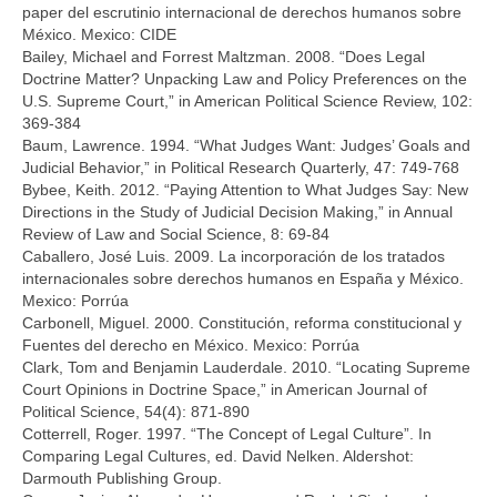
paper del escrutinio internacional de derechos humanos sobre
México. Mexico: CIDE
Bailey, Michael and Forrest Maltzman. 2008. “Does Legal
Doctrine Matter? Unpacking Law and Policy Preferences on the
U.S. Supreme Court,” in American Political Science Review, 102:
369-384
Baum, Lawrence. 1994. “What Judges Want: Judges’ Goals and
Judicial Behavior,” in Political Research Quarterly, 47: 749-768
Bybee, Keith. 2012. “Paying Attention to What Judges Say: New
Directions in the Study of Judicial Decision Making,” in Annual
Review of Law and Social Science, 8: 69-84
Caballero, José Luis. 2009. La incorporación de los tratados
internacionales sobre derechos humanos en España y México.
Mexico: Porrúa
Carbonell, Miguel. 2000. Constitución, reforma constitucional y
Fuentes del derecho en México. Mexico: Porrúa
Clark, Tom and Benjamin Lauderdale. 2010. “Locating Supreme
Court Opinions in Doctrine Space,” in American Journal of
Political Science, 54(4): 871-890
Cotterrell, Roger. 1997. “The Concept of Legal Culture”. In
Comparing Legal Cultures, ed. David Nelken. Aldershot:
Darmouth Publishing Group.