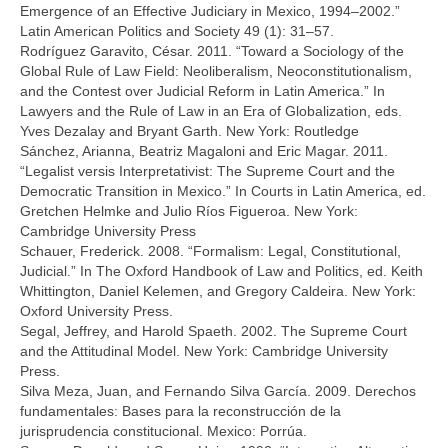
Emergence of an Effective Judiciary in Mexico, 1994–2002.”
Latin American Politics and Society 49 (1): 31–57.
Rodríguez Garavito, César. 2011. “Toward a Sociology of the
Global Rule of Law Field: Neoliberalism, Neoconstitutionalism,
and the Contest over Judicial Reform in Latin America.” In
Lawyers and the Rule of Law in an Era of Globalization, eds.
Yves Dezalay and Bryant Garth. New York: Routledge
Sánchez, Arianna, Beatriz Magaloni and Eric Magar. 2011.
“Legalist versis Interpretativist: The Supreme Court and the
Democratic Transition in Mexico.” In Courts in Latin America, ed.
Gretchen Helmke and Julio Ríos Figueroa. New York:
Cambridge University Press
Schauer, Frederick. 2008. “Formalism: Legal, Constitutional,
Judicial.” In The Oxford Handbook of Law and Politics, ed. Keith
Whittington, Daniel Kelemen, and Gregory Caldeira. New York:
Oxford University Press.
Segal, Jeffrey, and Harold Spaeth. 2002. The Supreme Court
and the Attitudinal Model. New York: Cambridge University
Press.
Silva Meza, Juan, and Fernando Silva García. 2009. Derechos
fundamentales: Bases para la reconstrucción de la
jurisprudencia constitucional. Mexico: Porrúa.