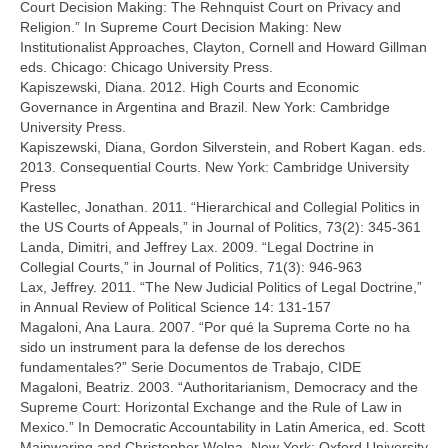
Court Decision Making: The Rehnquist Court on Privacy and
Religion.” In Supreme Court Decision Making: New
Institutionalist Approaches, Clayton, Cornell and Howard Gillman
eds. Chicago: Chicago University Press.
Kapiszewski, Diana. 2012. High Courts and Economic
Governance in Argentina and Brazil. New York: Cambridge
University Press.
Kapiszewski, Diana, Gordon Silverstein, and Robert Kagan. eds.
2013. Consequential Courts. New York: Cambridge University
Press
Kastellec, Jonathan. 2011. “Hierarchical and Collegial Politics in
the US Courts of Appeals,” in Journal of Politics, 73(2): 345-361
Landa, Dimitri, and Jeffrey Lax. 2009. “Legal Doctrine in
Collegial Courts,” in Journal of Politics, 71(3): 946-963
Lax, Jeffrey. 2011. “The New Judicial Politics of Legal Doctrine,”
in Annual Review of Political Science 14: 131-157
Magaloni, Ana Laura. 2007. “Por qué la Suprema Corte no ha
sido un instrument para la defense de los derechos
fundamentales?” Serie Documentos de Trabajo, CIDE
Magaloni, Beatriz. 2003. “Authoritarianism, Democracy and the
Supreme Court: Horizontal Exchange and the Rule of Law in
Mexico.” In Democratic Accountability in Latin America, ed. Scott
Mainwaring and Christopher Welna. New York: Oxford University