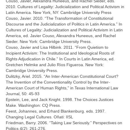
Couso, Javier, Alexandra Huneeus, and Rachel Sieder, eds.
2010. Cultures of Legality: Judicialization and Political Activism in
Latin America. New York, NY: Cambridge University Press
Couso, Javier. 2010. “The Transformation of Constitutional
Discourse and the Judicialization of Politics in Latin America.” In
Cultures of Legality: Judicialization and Political Activism in Latin
America, ed. Javier Couso, Alexandra Huneeus, and Rachel
Sieder. New York: Cambridge University Press.
Couso, Javier and Lisa Hilbink. 2011. “From Quietism to
Incipient Activism: The Institutional and Ideological Roots of
Rights Adjudication in Chile.” In Courts in Latin America, ed.
Gretchen Helmke and Julio Ríos Figueroa. New York:
Cambridge University Press.
Dulitzky, Ariel. 2015. “An Inter-American Constitutional Court?
The Invention of the Conventionality Control by the Inter-
American Court of Human Rights,” in Texas International Law
Journal, 50: 45-93
Epstein, Lee, and Jack Knight. 1998. The Choices Justices
Make. Washington: CQ Press.
Feest, Johannes, and Erhard Blankenburg. eds. 1997.
Changing Legal Cultures. Oñati: IISL
Friedman, Barry. 2006. “Taking Law Seriously.” Perspectives on
Politics 4(2): 261-276.