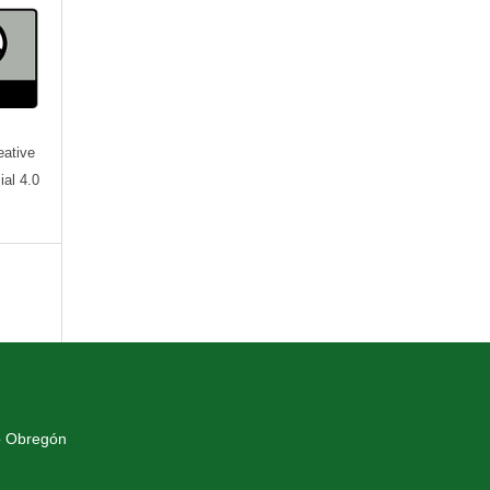
eative
al 4.0
o Obregón