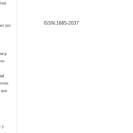
nial,
ISSN:1685-2037
res por
ca y
yen
ial
rmite
e que
s y