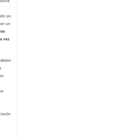
lusiva
irlo en
o en un
nte
ra vez
) deben
a
ra
se
Cesión