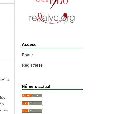
Acceso
Entrar
Registrarse
revista
Número actual
chos
e y
s, así