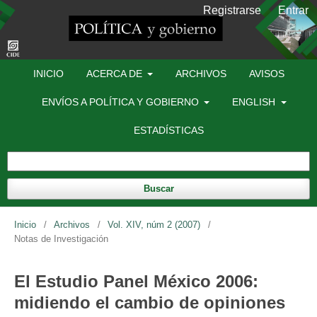
Registrarse
Entrar
INICIO
ACERCA DE
ARCHIVOS
AVISOS
ENVÍOS A POLÍTICA Y GOBIERNO
ENGLISH
ESTADÍSTICAS
Buscar
Inicio
/
Archivos
/
Vol. XIV, núm 2 (2007)
/
Notas de Investigación
El Estudio Panel México 2006:
midiendo el cambio de opiniones