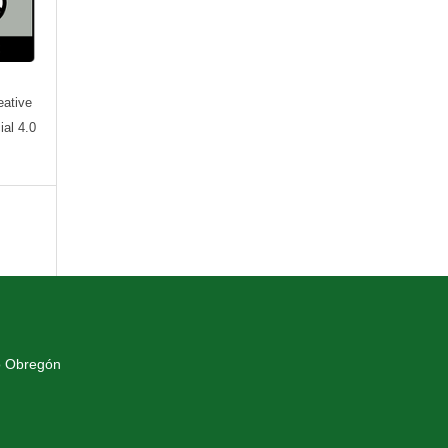
eative
al 4.0
o Obregón