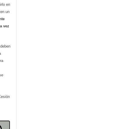
irlo en
o en un
nte
ra vez
) deben
a
ra
se
Cesión