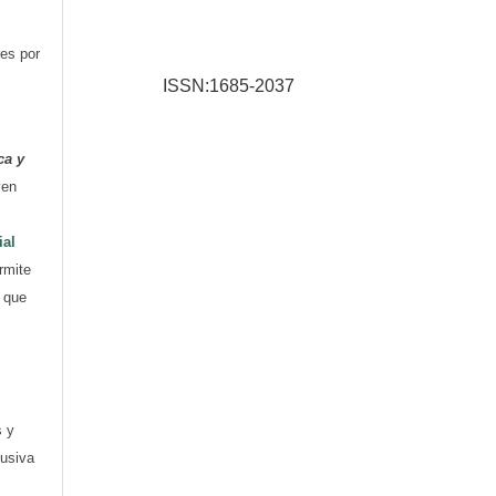
res por
ISSN:1685-2037
ca y
yen
ial
rmite
e que
s y
lusiva