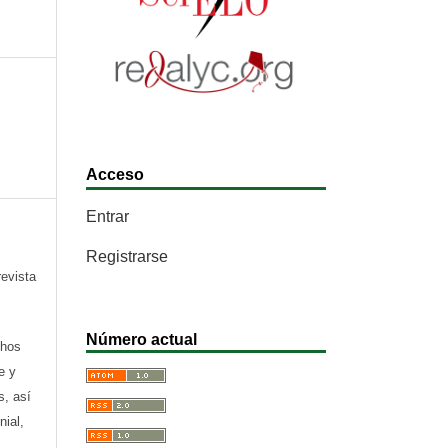
Acceso
Entrar
Registrarse
revista
Número actual
chos
e y
s, así
nial,