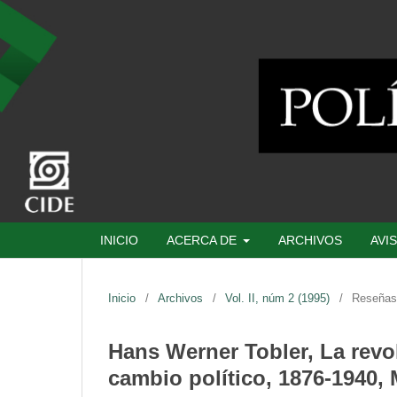
INICIO
ACERCA DE
ARCHIVOS
AVI
Inicio
/
Archivos
/
Vol. II, núm 2 (1995)
/
Reseñas
Hans Werner Tobler, La revo
cambio político, 1876-1940, M