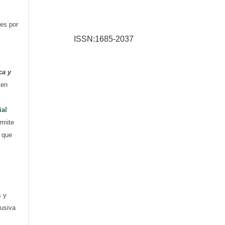
res por
ISSN:1685-2037
ca y
yen
ial
rmite
e que
s y
lusiva