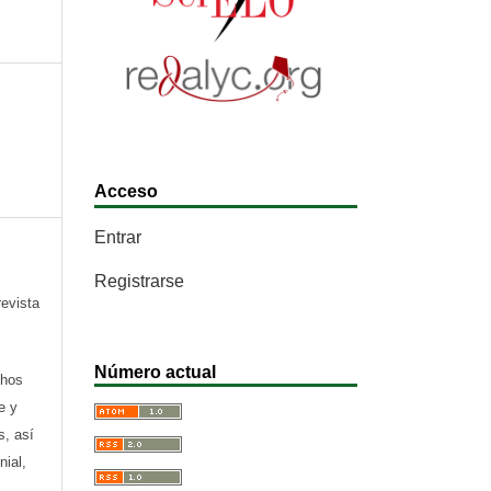
Acceso
Entrar
Registrarse
revista
Número actual
chos
e y
s, así
nial,