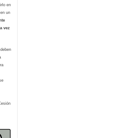
irlo en
o en un
nte
ra vez
) deben
a
ra
se
Cesión