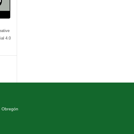
eative
al 4.0
o Obregón