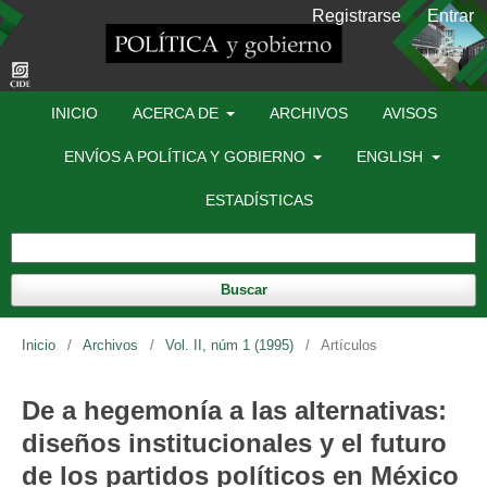
Registrarse
Entrar
INICIO
ACERCA DE
ARCHIVOS
AVISOS
ENVÍOS A POLÍTICA Y GOBIERNO
ENGLISH
ESTADÍSTICAS
Buscar
Inicio
/
Archivos
/
Vol. II, núm 1 (1995)
/
Artículos
De a hegemonía a las alternativas:
diseños institucionales y el futuro
de los partidos políticos en México