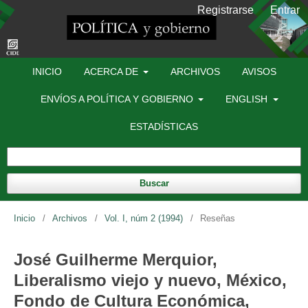
Registrarse
Entrar
INICIO
ACERCA DE
ARCHIVOS
AVISOS
ENVÍOS A POLÍTICA Y GOBIERNO
ENGLISH
ESTADÍSTICAS
Buscar
Inicio
/
Archivos
/
Vol. I, núm 2 (1994)
/
Reseñas
José Guilherme Merquior,
Liberalismo viejo y nuevo, México,
Fondo de Cultura Económica,