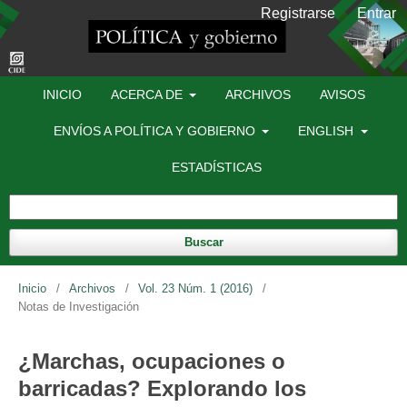
Registrarse
Entrar
INICIO
ACERCA DE
ARCHIVOS
AVISOS
ENVÍOS A POLÍTICA Y GOBIERNO
ENGLISH
ESTADÍSTICAS
Buscar
Inicio
/
Archivos
/
Vol. 23 Núm. 1 (2016)
/
Notas de Investigación
¿Marchas, ocupaciones o
barricadas? Explorando los