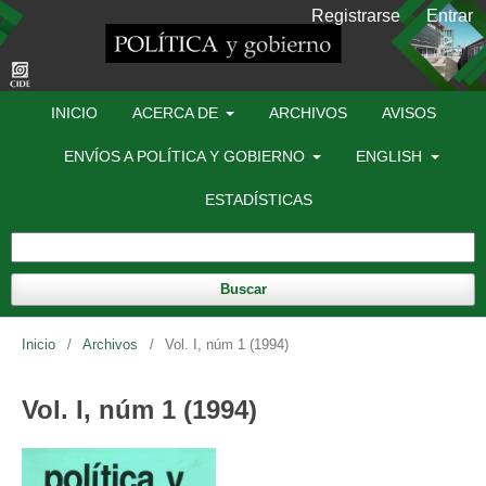
Registrarse
Entrar
INICIO
ACERCA DE
ARCHIVOS
AVISOS
ENVÍOS A POLÍTICA Y GOBIERNO
ENGLISH
ESTADÍSTICAS
Buscar
Inicio
/
Archivos
/
Vol. I, núm 1 (1994)
Vol. I, núm 1 (1994)